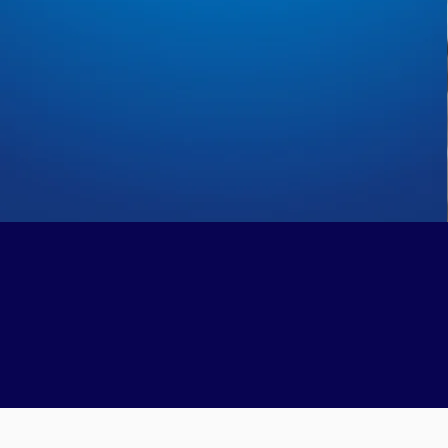
Día
nue