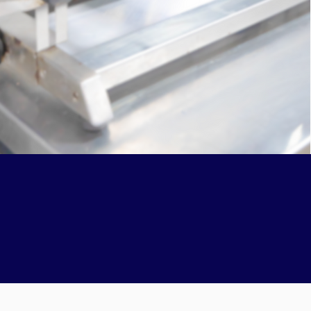
 a día mejorando y aument
stras capacidades producti